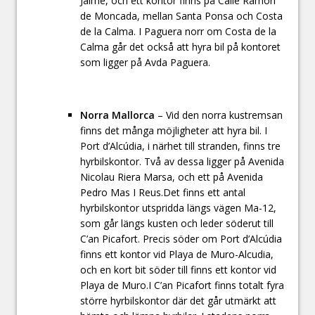
Jaime, och ett kontor finns på Calle Ramón
de Moncada, mellan Santa Ponsa och Costa
de la Calma. I Paguera norr om Costa de la
Calma går det också att hyra bil på kontoret
som ligger på Avda Paguera.
Norra Mallorca
– Vid den norra kustremsan
finns det många möjligheter att hyra bil. I
Port d’Alcúdia, i närhet till stranden, finns tre
hyrbilskontor. Två av dessa ligger på Avenida
Nicolau Riera Marsa, och ett på Avenida
Pedro Mas I Reus.Det finns ett antal
hyrbilskontor utspridda längs vägen Ma-12,
som går längs kusten och leder söderut till
C’an Picafort. Precis söder om Port d’Alcúdia
finns ett kontor vid Playa de Muro-Alcudia,
och en kort bit söder till finns ett kontor vid
Playa de Muro.I C’an Picafort finns totalt fyra
större hyrbilskontor där det går utmärkt att