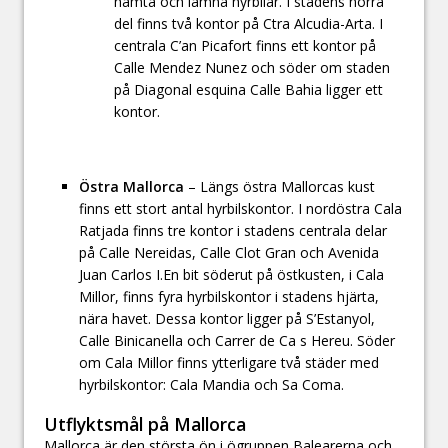
hämta och lämna hyrbilar. I stadens norra
del finns två kontor på Ctra Alcudia-Arta. I
centrala C’an Picafort finns ett kontor på
Calle Mendez Nunez och söder om staden
på Diagonal esquina Calle Bahia ligger ett
kontor.
Östra Mallorca
– Längs östra Mallorcas kust
finns ett stort antal hyrbilskontor. I nordöstra Cala
Ratjada finns tre kontor i stadens centrala delar
på Calle Nereidas, Calle Clot Gran och Avenida
Juan Carlos I.En bit söderut på östkusten, i Cala
Millor, finns fyra hyrbilskontor i stadens hjärta,
nära havet. Dessa kontor ligger på S’Estanyol,
Calle Binicanella och Carrer de Ca s Hereu. Söder
om Cala Millor finns ytterligare två städer med
hyrbilskontor: Cala Mandia och Sa Coma.
Utflyktsmål på Mallorca
Mallorca är den största ön i ögruppen Balearerna och