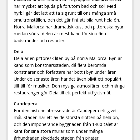
har mycket att bjuda på förutom bad och sol. Med
hyrbil går det lätt att ta sig runt till öns många små
smultronställen, och det går fint att bila runt hela ön.
Norra Mallorca har dramatisk kust och pittoreska byar
medan södra delen är mest känd för sina fina
badstränder och resorter.
Deia
Deia är en pittoresk liten by på norra Mallorca. Byn är
känd som konstnärsstaden, då flera berömda
konstnärer och författare har bott i byn under åren.
Under de senaste åren har det även blivit ett populärt
tillhåll för musiker. Den mysiga atmosfären och många
restauranger gör Deia till ett perfekt utflyktsmål.
Capdepera
För den historieintresserade är Capdepera ett givet
mål. Staden har ett av de största slotten på hela ön,
och den imponerande byggnaden från 1400-talet är
känt för sina stora murar som under många
århundraden skyddade staden från pirater.