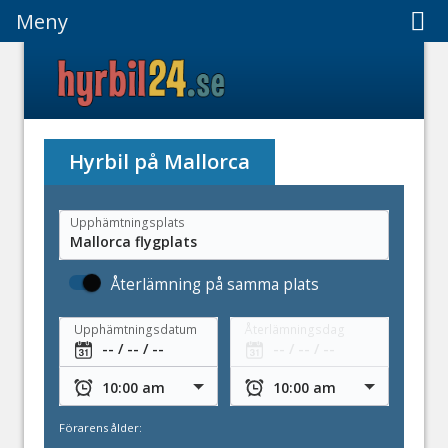
Meny
Meny
Hyrbil på Mallorca
Upphämtningsplats
Återlämning på samma plats
Upphämtningsdatum
Återlämningsdag
Förarens ålder: