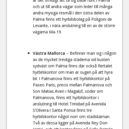
är det smidigt att ta sig både runt i Palma
och ut till andra vägar som leder till många
andra mysiga resmål.I den östra delen av
Palma finns ett hyrbilsbolag på Poligoni de
Levante, i nära anslutning till en av de större
vägarna Ma-19.
Västra Mallorca
– Befinner man sig i någon
av de mycket trevliga städerna vid kusten
sydväst om Palma finns där också flertalet
hyrbilskontor om man är sugen på att hyra
bil. I Palmanova finns ett hyrbilskontor på
Paseo Paris, precis mellan Palmanova och
Son Matias.Även i Magaluf, söder om
Palmanova, finns ett hyrbilskontor i
anslutning till Hotel Trinidad på Avenida
S’Olivera.I Santa Ponsa finns tre
hyrbilskontor något norr om stadskärnan.
Två av dessa ligger på Avenida Rey Don