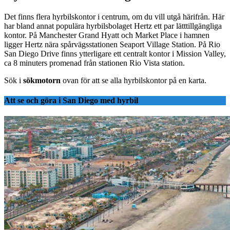
Det finns flera hyrbilskontor i centrum, om du vill utgå härifrån. Här
har bland annat populära hyrbilsbolaget Hertz ett par lätttillgängliga
kontor. På Manchester Grand Hyatt och Market Place i hamnen
ligger Hertz nära spårvägsstationen Seaport Village Station. På Rio
San Diego Drive finns ytterligare ett centralt kontor i Mission Valley,
ca 8 minuters promenad från stationen Rio Vista station.
Sök i
sökmotorn
ovan för att se alla hyrbilskontor på en karta.
Att se och göra i San Diego med hyrbil