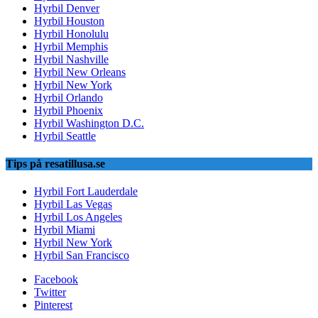
Hyrbil Denver
Hyrbil Houston
Hyrbil Honolulu
Hyrbil Memphis
Hyrbil Nashville
Hyrbil New Orleans
Hyrbil New York
Hyrbil Orlando
Hyrbil Phoenix
Hyrbil Washington D.C.
Hyrbil Seattle
Tips på resatillusa.se
Hyrbil Fort Lauderdale
Hyrbil Las Vegas
Hyrbil Los Angeles
Hyrbil Miami
Hyrbil New York
Hyrbil San Francisco
Facebook
Twitter
Pinterest