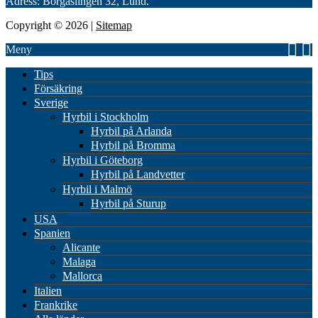
Adress: Borgåslingen 32, Lund.
Copyright © 2026 |
Sitemap
Meny
Tips
Försäkring
Sverige
Hyrbil i Stockholm
Hyrbil på Arlanda
Hyrbil på Bromma
Hyrbil i Göteborg
Hyrbil på Landvetter
Hyrbil i Malmö
Hyrbil på Sturup
USA
Spanien
Alicante
Malaga
Mallorca
Italien
Frankrike