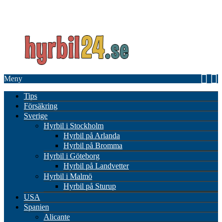
Meny
Tips
Försäkring
Sverige
Hyrbil i Stockholm
Hyrbil på Arlanda
Hyrbil på Bromma
Hyrbil i Göteborg
Hyrbil på Landvetter
Hyrbil i Malmö
Hyrbil på Sturup
USA
Spanien
Alicante