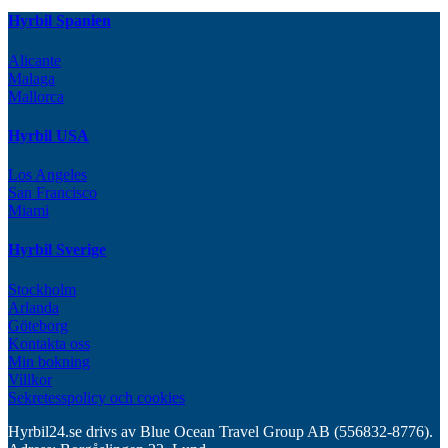
Hyrbil Spanien
Alicante
Malaga
Mallorca
Hyrbil USA
Los Angeles
San Francisco
Miami
Hyrbil Sverige
Stockholm
Arlanda
Göteborg
Kontakta oss
Min bokning
Villkor
Sekretesspolicy och cookies
Hyrbil24.se drivs av Blue Ocean Travel Group AB (556832-8776).