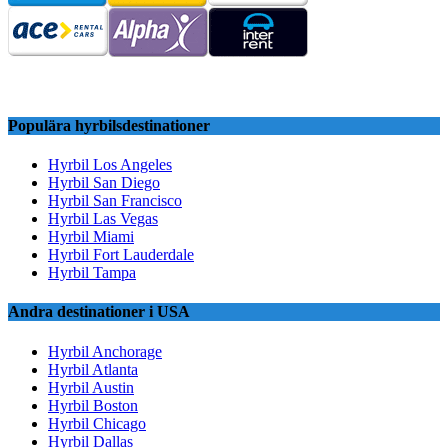
Populära hyrbilsdestinationer
Hyrbil Los Angeles
Hyrbil San Diego
Hyrbil San Francisco
Hyrbil Las Vegas
Hyrbil Miami
Hyrbil Fort Lauderdale
Hyrbil Tampa
Andra destinationer i USA
Hyrbil Anchorage
Hyrbil Atlanta
Hyrbil Austin
Hyrbil Boston
Hyrbil Chicago
Hyrbil Dallas