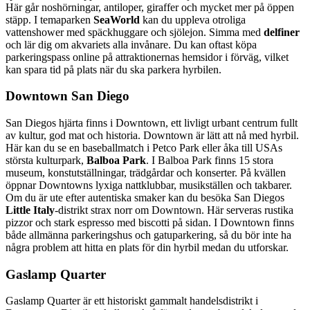
Här går noshörningar, antiloper, giraffer och mycket mer på öppen
stäpp. I temaparken
SeaWorld
kan du uppleva otroliga
vattenshower med späckhuggare och sjölejon. Simma med
delfiner
och lär dig om akvariets alla invånare. Du kan oftast köpa
parkeringspass online på attraktionernas hemsidor i förväg, vilket
kan spara tid på plats när du ska parkera hyrbilen.
Downtown San Diego
San Diegos hjärta finns i Downtown, ett livligt urbant centrum fullt
av kultur, god mat och historia. Downtown är lätt att nå med hyrbil.
Här kan du se en baseballmatch i Petco Park eller åka till USAs
största kulturpark,
Balboa Park
. I Balboa Park finns 15 stora
museum, konstutställningar, trädgårdar och konserter. På kvällen
öppnar Downtowns lyxiga nattklubbar, musikställen och takbarer.
Om du är ute efter autentiska smaker kan du besöka San Diegos
Little Italy
-distrikt strax norr om Downtown. Här serveras rustika
pizzor och stark espresso med biscotti på sidan. I Downtown finns
både allmänna parkeringshus och gatuparkering, så du bör inte ha
några problem att hitta en plats för din hyrbil medan du utforskar.
Gaslamp Quarter
Gaslamp Quarter är ett historiskt gammalt handelsdistrikt i