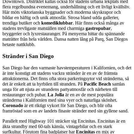
Downtown. Distriktet kallas också för stadens urbana lekplats med
flera regelbundna evenemang, underhållning och ett livligt kvällsliv.
Här möts viktorianska byggnader och moderna skyskrapor och
bildar en häftig och unik atmosfär. Strosa bland udda gallerier,
trendiga butiker och
komediklubbar
. Här finns också många av
stadens trevligaste matställen med charmiga
gastropubar
,
bryggerier och lyxrestauranger. På menyerna hittar du spännande
maträtter från hela världen. Dansa natten lång på Parq, San Diegos
hetaste nattklubb.
Stränder i San Diego
San Diego har den varmaste havstemperaturen i Kalifornien, och det
är inte konstigt att stadens vackra stränder är en av de främsta
attraktionerna. Det finns ofta stora parkeringsytor vid stränderna, så
det är enkelt att ta hyrbilen till stranden. På
Pacific Beach
samlas
unga för att njuta av strandens partyatmosfär och närheten till
restauranger och pubar.
La Jolla
är en av de mest populära
stränderna i Kalifornien med sina vyer och naturliga skönhet.
Coronado
är ett riktigt vykort för San Diego, och blir ofta
framröstad som en av landets finaste stränder med sin gyllene sand.
Parallelt med Highway 101 sträcker sig Encinitas. Encinitas är en
äkta strandby med 60-tals känsla, vintagebilar och en stark
surfkultur. Förutom fina badplatser har
Encinitas
en mix av