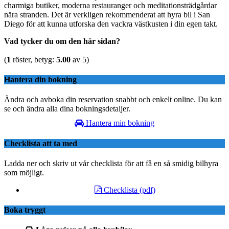
charmiga butiker, moderna restauranger och meditationsträdgårdar
nära stranden. Det är verkligen rekommenderat att hyra bil i San
Diego för att kunna utforska den vackra västkusten i din egen takt.
Vad tycker du om den här sidan?
(
1
röster, betyg:
5.00
av 5)
Hantera din bokning
Ändra och avboka din reservation snabbt och enkelt online. Du kan
se och ändra alla dina bokningsdetaljer.
Hantera min bokning
Checklista att ta med
Ladda ner och skriv ut vår checklista för att få en så smidig bilhyra
som möjligt.
Checklista (pdf)
Boka tryggt