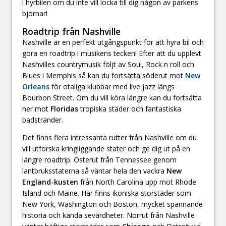
i hyrbilen om du inte vill locka till dig någon av parkens
björnar!
Roadtrip från Nashville
Nashville är en perfekt utgångspunkt för att hyra bil och
göra en roadtrip i musikens tecken! Efter att du upplevt
Nashvilles countrymusik följt av Soul, Rock n roll och
Blues i Memphis så kan du fortsätta söderut mot
New
Orleans
för otaliga klubbar med live jazz längs
Bourbon Street. Om du vill köra längre kan du fortsätta
ner mot
Floridas
tropiska städer och fantastiska
badstränder.
Det finns flera intressanta rutter från Nashville om du
vill utforska kringliggande stater och ge dig ut på en
längre roadtrip. Österut från Tennessee genom
lantbruksstaterna så väntar hela den vackra
New
England-kusten
från North Carolina upp mot Rhode
Island och Maine. Här finns ikoniska storstäder som
New York, Washington och Boston, mycket spännande
historia och kända sevärdheter. Norrut från Nashville