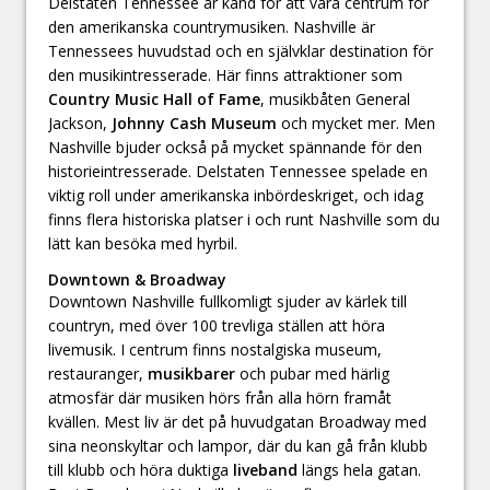
Delstaten Tennessee är känd för att vara centrum för
den amerikanska countrymusiken. Nashville är
Tennessees huvudstad och en självklar destination för
den musikintresserade. Här finns attraktioner som
Country Music Hall of Fame
, musikbåten General
Jackson,
Johnny Cash Museum
och mycket mer. Men
Nashville bjuder också på mycket spännande för den
historieintresserade. Delstaten Tennessee spelade en
viktig roll under amerikanska inbördeskriget, och idag
finns flera historiska platser i och runt Nashville som du
lätt kan besöka med hyrbil.
Downtown & Broadway
Downtown Nashville fullkomligt sjuder av kärlek till
countryn, med över 100 trevliga ställen att höra
livemusik. I centrum finns nostalgiska museum,
restauranger,
musikbarer
och pubar med härlig
atmosfär där musiken hörs från alla hörn framåt
kvällen. Mest liv är det på huvudgatan Broadway med
sina neonskyltar och lampor, där du kan gå från klubb
till klubb och höra duktiga
liveband
längs hela gatan.