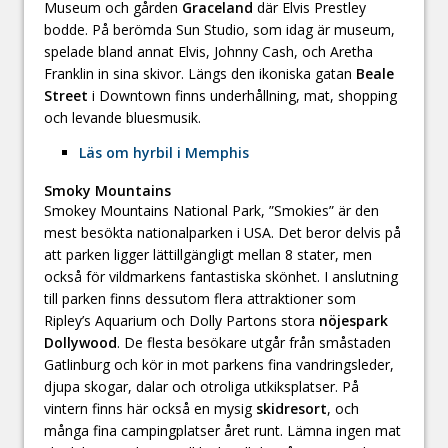
Museum och gården
Graceland
där Elvis Prestley
bodde. På berömda Sun Studio, som idag är museum,
spelade bland annat Elvis, Johnny Cash, och Aretha
Franklin in sina skivor. Längs den ikoniska gatan
Beale
Street
i Downtown finns underhållning, mat, shopping
och levande bluesmusik.
Läs om hyrbil i Memphis
Smoky Mountains
Smokey Mountains National Park, ”Smokies” är den
mest besökta nationalparken i USA. Det beror delvis på
att parken ligger lättillgängligt mellan 8 stater, men
också för vildmarkens fantastiska skönhet. I anslutning
till parken finns dessutom flera attraktioner som
Ripley’s Aquarium och Dolly Partons stora
nöjespark
Dollywood
. De flesta besökare utgår från småstaden
Gatlinburg och kör in mot parkens fina vandringsleder,
djupa skogar, dalar och otroliga utkiksplatser. På
vintern finns här också en mysig
skidresort
, och
många fina campingplatser året runt. Lämna ingen mat