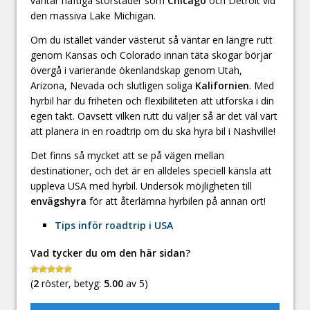
väntar häftiga storstäder som
Chicago
och Detroit vid
den massiva Lake Michigan.
Om du istället vänder västerut så väntar en längre rutt
genom Kansas och Colorado innan täta skogar börjar
övergå i varierande ökenlandskap genom Utah,
Arizona, Nevada och slutligen soliga
Kalifornien
. Med
hyrbil har du friheten och flexibiliteten att utforska i din
egen takt. Oavsett vilken rutt du väljer så är det väl värt
att planera in en roadtrip om du ska hyra bil i Nashville!
Det finns så mycket att se på vägen mellan
destinationer, och det är en alldeles speciell känsla att
uppleva USA med hyrbil. Undersök möjligheten till
envägshyra
för att återlämna hyrbilen på annan ort!
Tips inför roadtrip i USA
Vad tycker du om den här sidan?
(
2
röster, betyg:
5.00
av 5)