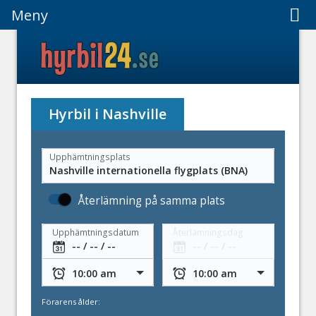
Meny
Meny
Hyrbil i Nashville
Upphämtningsplats
Återlämning på samma plats
Upphämtningsdatum
Återlämningsdag
Förarens ålder: