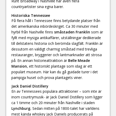
Runt Broadway i Nashville har även flera
countryartister sina egna barer.
Historiska Tennessee
På flera håll i Tennessee finns betydande platser från
det amerikanska inbördeskriget. Ca 30 minuter med
hyrbil från Nashville finns
småstaden Franklin
som är
fyllt med mysiga antikaffärer, utställningar dedikerade
till delstatens historia och berömda slagfält. Franklin är
dessutom en väldigt charmig småstad med trevliga
restauranger, bryggerier och lantmarknader att strosa
på. En annan historieattraktion är
Belle Meade
Mansion
, ett historiskt plantage som idag är ett
populärt museum. Här kan du gå guidade turer i det
pampiga huset och prova plantagets viner.
Jack Daniel Distillery
En av Tennessees populära attraktioner – som inte är
inom countrymusik- är Jack Daniel Distillery som ligger
ca 1 timme och 20 minuter från Nashville i staden
Lynchburg.
Sedan mitten på 1800-talet har världens
mest kända whiskey Jack Daniels producerats på