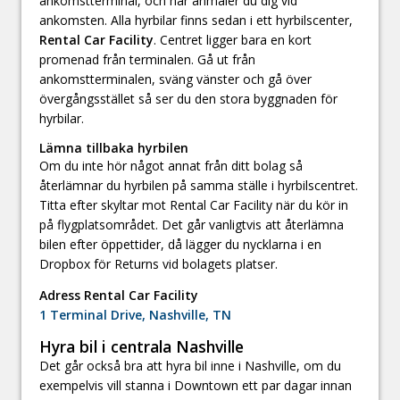
ankomstterminal, och här anmäler du dig vid
ankomsten. Alla hyrbilar finns sedan i ett hyrbilscenter,
Rental Car Facility
. Centret ligger bara en kort
promenad från terminalen. Gå ut från
ankomstterminalen, sväng vänster och gå över
övergångsstället så ser du den stora byggnaden för
hyrbilar.
Lämna tillbaka hyrbilen
Om du inte hör något annat från ditt bolag så
återlämnar du hyrbilen på samma ställe i hyrbilscentret.
Titta efter skyltar mot Rental Car Facility när du kör in
på flygplatsområdet. Det går vanligtvis att återlämna
bilen efter öppettider, då lägger du nycklarna i en
Dropbox för Returns vid bolagets platser.
Adress Rental Car Facility
1 Terminal Drive, Nashville, TN
Hyra bil i centrala Nashville
Det går också bra att hyra bil inne i Nashville, om du
exempelvis vill stanna i Downtown ett par dagar innan