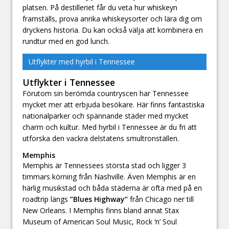
platsen. På destilleriet får du veta hur whiskeyn
framställs, prova anrika whiskeysorter och lära dig om
dryckens historia. Du kan också välja att kombinera en
rundtur med en god lunch.
Utflykter med hyrbil i Tennessee
Utflykter i Tennessee
Förutom sin berömda countryscen har Tennessee
mycket mer att erbjuda besökare. Här finns fantastiska
nationalparker och spännande städer med mycket
charm och kultur. Med hyrbil i Tennessee är du fri att
utforska den vackra delstatens smultronställen.
Memphis
Memphis är Tennessees största stad och ligger 3
timmars körning från Nashville. Även Memphis är en
härlig musikstad och båda städerna är ofta med på en
roadtrip längs
”Blues Highway”
från Chicago ner till
New Orleans. I Memphis finns bland annat Stax
Museum of American Soul Music, Rock ‘n’ Soul