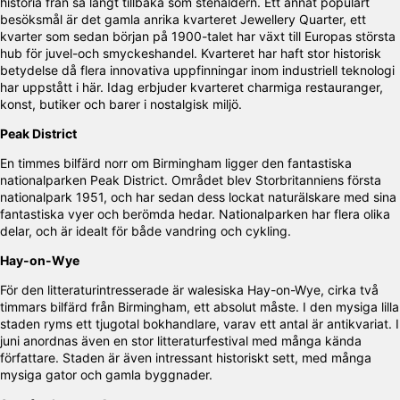
historia från så långt tillbaka som stenåldern. Ett annat populärt
besöksmål är det gamla anrika kvarteret Jewellery Quarter, ett
kvarter som sedan början på 1900-talet har växt till Europas största
hub för juvel-och smyckeshandel. Kvarteret har haft stor historisk
betydelse då flera innovativa uppfinningar inom industriell teknologi
har uppstått i här. Idag erbjuder kvarteret charmiga restauranger,
konst, butiker och barer i nostalgisk miljö.
Peak District
En timmes bilfärd norr om Birmingham ligger den fantastiska
nationalparken Peak District. Området blev Storbritanniens första
nationalpark 1951, och har sedan dess lockat naturälskare med sina
fantastiska vyer och berömda hedar. Nationalparken har flera olika
delar, och är idealt för både vandring och cykling.
Hay-on-Wye
För den litteraturintresserade är walesiska Hay-on-Wye, cirka två
timmars bilfärd från Birmingham, ett absolut måste. I den mysiga lilla
staden ryms ett tjugotal bokhandlare, varav ett antal är antikvariat. I
juni anordnas även en stor litteraturfestival med många kända
författare. Staden är även intressant historiskt sett, med många
mysiga gator och gamla byggnader.