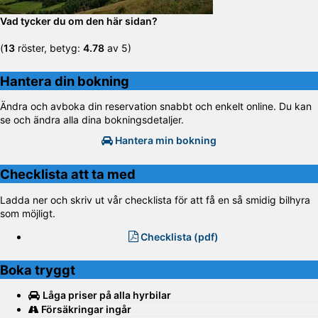
Vad tycker du om den här sidan?
(
13
röster, betyg:
4.78
av 5)
Hantera din bokning
Ändra och avboka din reservation snabbt och enkelt online. Du kan
se och ändra alla dina bokningsdetaljer.
Hantera min bokning
Checklista att ta med
Ladda ner och skriv ut vår checklista för att få en så smidig bilhyra
som möjligt.
Checklista (pdf)
Boka tryggt
Låga priser på alla hyrbilar
Försäkringar ingår