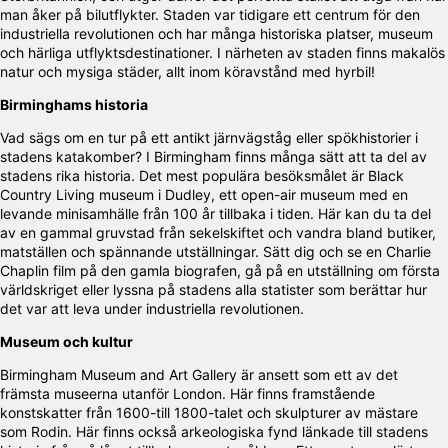
man åker på bilutflykter. Staden var tidigare ett centrum för den
industriella revolutionen och har många historiska platser, museum
och härliga utflyktsdestinationer. I närheten av staden finns makalös
natur och mysiga städer, allt inom köravstånd med hyrbil!
Birminghams historia
Vad sägs om en tur på ett antikt järnvägståg eller spökhistorier i
stadens katakomber? I Birmingham finns många sätt att ta del av
stadens rika historia. Det mest populära besöksmålet är Black
Country Living museum i Dudley, ett open-air museum med en
levande minisamhälle från 100 år tillbaka i tiden. Här kan du ta del
av en gammal gruvstad från sekelskiftet och vandra bland butiker,
matställen och spännande utställningar. Sätt dig och se en Charlie
Chaplin film på den gamla biografen, gå på en utställning om första
världskriget eller lyssna på stadens alla statister som berättar hur
det var att leva under industriella revolutionen.
Museum och kultur
Birmingham Museum and Art Gallery är ansett som ett av det
främsta museerna utanför London. Här finns framstående
konstskatter från 1600-till 1800-talet och skulpturer av mästare
som Rodin. Här finns också arkeologiska fynd länkade till stadens