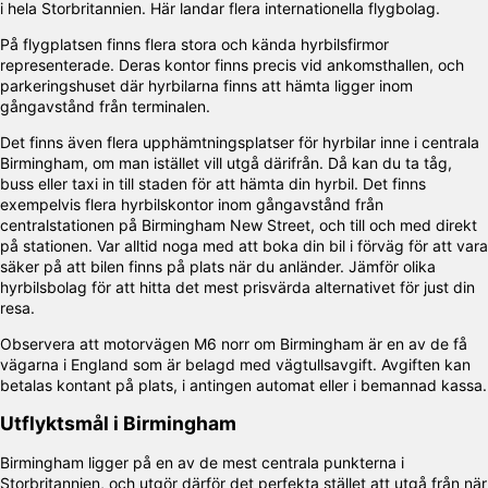
i hela Storbritannien. Här landar flera internationella flygbolag.
På flygplatsen finns flera stora och kända hyrbilsfirmor
representerade. Deras kontor finns precis vid ankomsthallen, och
parkeringshuset där hyrbilarna finns att hämta ligger inom
gångavstånd från terminalen.
Det finns även flera upphämtningsplatser för hyrbilar inne i centrala
Birmingham, om man istället vill utgå därifrån. Då kan du ta tåg,
buss eller taxi in till staden för att hämta din hyrbil. Det finns
exempelvis flera hyrbilskontor inom gångavstånd från
centralstationen på Birmingham New Street, och till och med direkt
på stationen. Var alltid noga med att boka din bil i förväg för att vara
säker på att bilen finns på plats när du anländer. Jämför olika
hyrbilsbolag för att hitta det mest prisvärda alternativet för just din
resa.
Observera att motorvägen M6 norr om Birmingham är en av de få
vägarna i England som är belagd med vägtullsavgift. Avgiften kan
betalas kontant på plats, i antingen automat eller i bemannad kassa.
Utflyktsmål i Birmingham
Birmingham ligger på en av de mest centrala punkterna i
Storbritannien, och utgör därför det perfekta stället att utgå från när