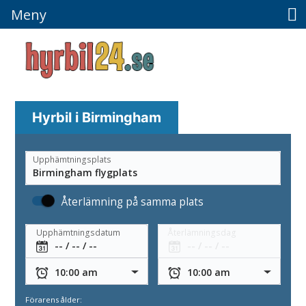
Meny
Meny
Hyrbil i Birmingham
Upphämtningsplats
Återlämning på samma plats
Upphämtningsdatum
Återlämningsdag
Förarens ålder: