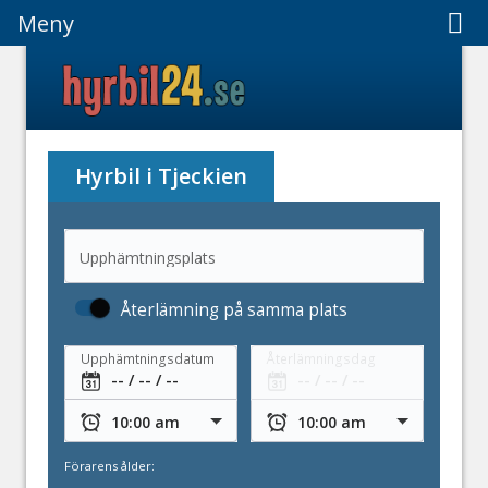
Meny
Meny
Hyrbil i Tjeckien
Upphämtningsplats
Återlämning på samma plats
Upphämtningsdatum
Återlämningsdag
Förarens ålder: