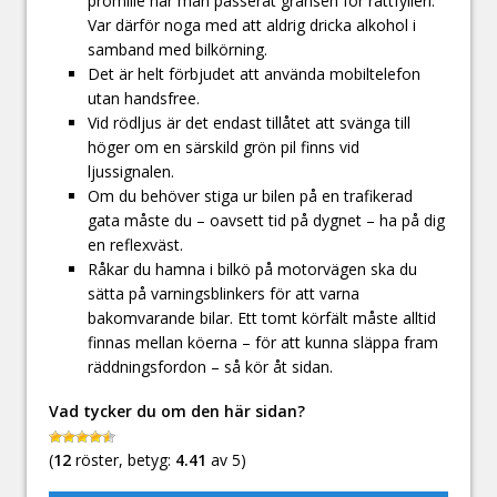
promille har man passerat gränsen för rattfylleri.
Var därför noga med att aldrig dricka alkohol i
samband med bilkörning.
Det är helt förbjudet att använda mobiltelefon
utan handsfree.
Vid rödljus är det endast tillåtet att svänga till
höger om en särskild grön pil finns vid
ljussignalen.
Om du behöver stiga ur bilen på en trafikerad
gata måste du – oavsett tid på dygnet – ha på dig
en reflexväst.
Råkar du hamna i bilkö på motorvägen ska du
sätta på varningsblinkers för att varna
bakomvarande bilar. Ett tomt körfält måste alltid
finnas mellan köerna – för att kunna släppa fram
räddningsfordon – så kör åt sidan.
Vad tycker du om den här sidan?
(
12
röster, betyg:
4.41
av 5)