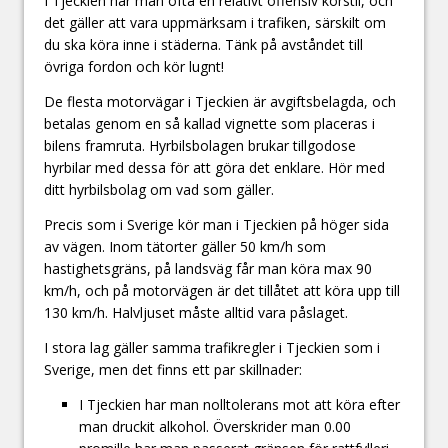
I Tjeckien har man ofta en relativt offensiv körstil, och
det gäller att vara uppmärksam i trafiken, särskilt om
du ska köra inne i städerna. Tänk på avståndet till
övriga fordon och kör lugnt!
De flesta motorvägar i Tjeckien är avgiftsbelagda, och
betalas genom en så kallad vignette som placeras i
bilens framruta. Hyrbilsbolagen brukar tillgodose
hyrbilar med dessa för att göra det enklare. Hör med
ditt hyrbilsbolag om vad som gäller.
Precis som i Sverige kör man i Tjeckien på höger sida
av vägen. Inom tätorter gäller 50 km/h som
hastighetsgräns, på landsväg får man köra max 90
km/h, och på motorvägen är det tillåtet att köra upp till
130 km/h. Halvljuset måste alltid vara påslaget.
I stora lag gäller samma trafikregler i Tjeckien som i
Sverige, men det finns ett par skillnader:
I Tjeckien har man nolltolerans mot att köra efter
man druckit alkohol. Överskrider man 0.00