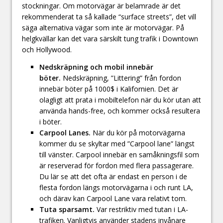
stockningar. Om motorvägar är belamrade är det
rekommenderat ta så kallade “surface streets”, det vill
säga alternativa vägar som inte är motorvägar. På
helgkvällar kan det vara särskilt tung trafik i Downtown
och Hollywood.
Nedskräpning och mobil innebär
böter.
Nedskräpning, ”Littering” från fordon
innebär böter på 1000$ i Kalifornien. Det är
olagligt att prata i mobiltelefon när du kör utan att
använda hands-free, och kommer också resultera
i böter.
Carpool Lanes.
När du kör på motorvägarna
kommer du se skyltar med ”Carpool lane” längst
till vänster. Carpool innebär en samåkningsfil som
är reserverad för fordon med flera passagerare.
Du lär se att det ofta är endast en person i de
flesta fordon längs motorvägarna i och runt LA,
och därav kan Carpool Lane vara relativt tom.
Tuta sparsamt.
Var restriktiv med tutan i LA-
trafiken. Vanligtvis använder stadens invånare