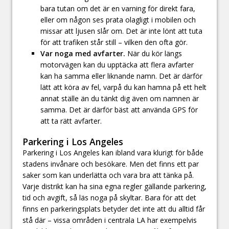
bara tutan om det är en varning för direkt fara,
eller om någon ses prata olagligt i mobilen och
missar att ljusen slår om. Det är inte lönt att tuta
för att trafiken står still – vilken den ofta gör.
Var noga med avfarter.
När du kör längs
motorvägen kan du upptäcka att flera avfarter
kan ha samma eller liknande namn. Det är därför
lätt att köra av fel, varpå du kan hamna på ett helt
annat ställe än du tänkt dig även om namnen är
samma. Det är därför bäst att använda GPS för
att ta rätt avfarter.
Parkering i Los Angeles
Parkering i Los Angeles kan ibland vara klurigt för både
stadens invånare och besökare. Men det finns ett par
saker som kan underlätta och vara bra att tänka på.
Varje distrikt kan ha sina egna regler gällande parkering,
tid och avgift, så läs noga på skyltar. Bara för att det
finns en parkeringsplats betyder det inte att du alltid får
stå där – vissa områden i centrala LA har exempelvis