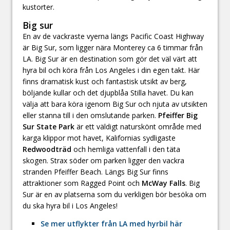
kustorter.
Big sur
En av de vackraste vyerna längs Pacific Coast Highway
är Big Sur, som ligger nära Monterey ca 6 timmar från
LA. Big Sur är en destination som gör det väl värt att
hyra bil och köra från Los Angeles i din egen takt. Här
finns dramatisk kust och fantastisk utsikt av berg,
böljande kullar och det djupblåa Stilla havet. Du kan
välja att bara köra igenom Big Sur och njuta av utsikten
eller stanna till i den omslutande parken.
Pfeiffer Big
Sur State Park
är ett väldigt naturskönt område med
karga klippor mot havet, Kalifornias sydligaste
Redwoodträd
och hemliga vattenfall i den täta
skogen. Strax söder om parken ligger den vackra
stranden Pfeiffer Beach. Längs Big Sur finns
attraktioner som Ragged Point och
McWay Falls
. Big
Sur är en av platserna som du verkligen bör besöka om
du ska hyra bil i Los Angeles!
Se mer utflykter från LA med hyrbil här