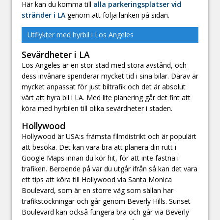
Här kan du komma till
alla parkeringsplatser vid
stränder i LA
genom att följa länken på sidan.
Utflykter med hyrbil i Los Angeles
Sevärdheter i LA
Los Angeles är en stor stad med stora avstånd, och
dess invånare spenderar mycket tid i sina bilar. Därav är
mycket anpassat för just biltrafik och det är absolut
värt att hyra bil i LA. Med lite planering går det fint att
köra med hyrbilen till olika sevärdheter i staden.
Hollywood
Hollywood är USA:s främsta filmdistrikt och är populärt
att besöka. Det kan vara bra att planera din rutt i
Google Maps innan du kör hit, för att inte fastna i
trafiken. Beroende på var du utgår ifrån så kan det vara
ett tips att köra till Hollywood via Santa Monica
Boulevard, som är en större väg som sällan har
trafikstockningar och går genom Beverly Hills. Sunset
Boulevard kan också fungera bra och går via Beverly