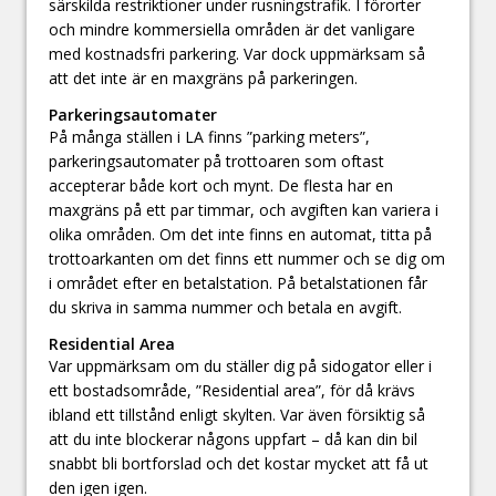
särskilda restriktioner under rusningstrafik. I förorter
och mindre kommersiella områden är det vanligare
med kostnadsfri parkering. Var dock uppmärksam så
att det inte är en maxgräns på parkeringen.
Parkeringsautomater
På många ställen i LA finns ”parking meters”,
parkeringsautomater på trottoaren som oftast
accepterar både kort och mynt. De flesta har en
maxgräns på ett par timmar, och avgiften kan variera i
olika områden. Om det inte finns en automat, titta på
trottoarkanten om det finns ett nummer och se dig om
i området efter en betalstation. På betalstationen får
du skriva in samma nummer och betala en avgift.
Residential Area
Var uppmärksam om du ställer dig på sidogator eller i
ett bostadsområde, ”Residential area”, för då krävs
ibland ett tillstånd enligt skylten. Var även försiktig så
att du inte blockerar någons uppfart – då kan din bil
snabbt bli bortforslad och det kostar mycket att få ut
den igen igen.