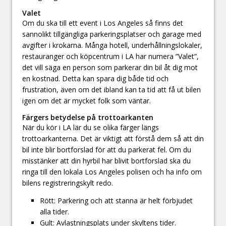
Valet
Om du ska till ett event i Los Angeles så finns det
sannolikt tillgängliga parkeringsplatser och garage med
avgifter i krokarna. Många hotell, underhållningslokaler,
restauranger och köpcentrum i LA har numera ”Valet”,
det vill säga en person som parkerar din bil åt dig mot
en kostnad. Detta kan spara dig både tid och
frustration, även om det ibland kan ta tid att få ut bilen
igen om det är mycket folk som väntar.
Färgers betydelse på trottoarkanten
När du kör i LA lär du se olika färger längs
trottoarkanterna. Det är viktigt att förstå dem så att din
bil inte blir bortforslad för att du parkerat fel. Om du
misstänker att din hyrbil har blivit bortforslad ska du
ringa till den lokala Los Angeles polisen och ha info om
bilens registreringskylt redo.
Rött: Parkering och att stanna är helt förbjudet
alla tider.
Gult: Avlastningsplats under skyltens tider.