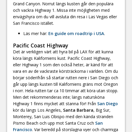
Grand Canyon. Norrut längs kusten går den populära
och vackra Highway 1. Missa inte möjligheten med
envägshyra om du vill avsluta din resa i Las Vegas eller
San Francisco istället.
Läs mer här:
En guide om roadtrip i USA
.
Pacific Coast Highway
Det är verkligen värt att hyra bil på LAX för att kunna
köra längs Kaliforniens kust. Pacific Coast Highway,
eller Highway 1 som den också heter, är känd för att
vara en av de vackraste körsträckorna i världen. Om du
börjar söderifrån så startar rutten nere i San Diego och
går upp längs kusten till Kaliforniens gräns mot Oregon
i norr. Hela rutten tar ca 10 timmar att köra utan stopp.
Men det rekommenderas inte; längs natursköna
Highway 1 finns mycket att stanna för! Från
San Diego
kör du längs Los Angeles,
Santa Barbara
, Big Sur,
Monterey, San Luis Obispo med den kända stranden
Pismo Beach och upp mot Santa Cruz och
San
Francisco
. Var beredd på storslagna vyer och charmiga