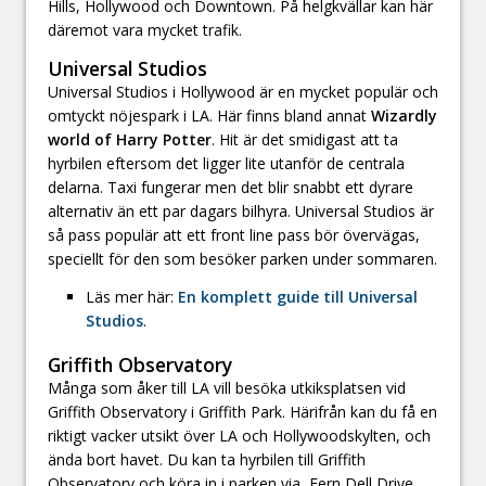
Hills, Hollywood och Downtown. På helgkvällar kan här
däremot vara mycket trafik.
Universal Studios
Universal Studios i Hollywood är en mycket populär och
omtyckt nöjespark i LA. Här finns bland annat
Wizardly
world of Harry Potter
. Hit är det smidigast att ta
hyrbilen eftersom det ligger lite utanför de centrala
delarna. Taxi fungerar men det blir snabbt ett dyrare
alternativ än ett par dagars bilhyra. Universal Studios är
så pass populär att ett front line pass bör övervägas,
speciellt för den som besöker parken under sommaren.
Läs mer här:
En komplett guide till Universal
Studios
.
Griffith Observatory
Många som åker till LA vill besöka utkiksplatsen vid
Griffith Observatory i Griffith Park. Härifrån kan du få en
riktigt vacker utsikt över LA och Hollywoodskylten, och
ända bort havet. Du kan ta hyrbilen till Griffith
Observatory och köra in i parken via Fern Dell Drive