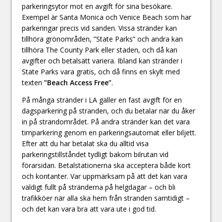
parkeringsytor mot en avgift för sina besökare.
Exempel är Santa Monica och Venice Beach som har
parkeringar precis vid sanden. Vissa stränder kan
tillhöra grönområden, ”State Parks” och andra kan
tillhöra The County Park eller staden, och då kan
avgifter och betalsätt variera. Ibland kan stränder i
State Parks vara gratis, och då finns en skylt med
texten
”Beach Access Free”
.
På många stränder i LA gäller en fast avgift för en
dagsparkering på stranden, och du betalar när du åker
in på strandområdet. På andra stränder kan det vara
timparkering genom en parkeringsautomat eller biljett.
Efter att du har betalat ska du alltid visa
parkeringstillståndet tydligt bakom bilrutan vid
förarsidan. Betalstationerna ska acceptera både kort
och kontanter. Var uppmärksam på att det kan vara
väldigt fullt på stränderna på helgdagar – och bli
trafikköer när alla ska hem från stranden samtidigt –
och det kan vara bra att vara ute i god tid.