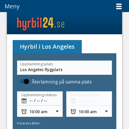
Meny
Meny
Hyrbil i Los Angeles
Upphämtningsplats
Återlämning på samma plats
Upphämtningsdatum
Återlämningsdag
Förarens ålder: