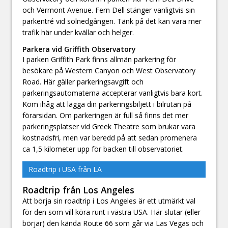
och Vermont Avenue. Fern Dell stänger vanligtvis sin
parkentré vid solnedgången. Tänk på det kan vara mer
trafik här under kvällar och helger.
Parkera vid Griffith Observatory
I parken Griffith Park finns allmän parkering för
besökare på Western Canyon och West Observatory
Road. Här gäller parkeringsavgift och
parkeringsautomaterna accepterar vanligtvis bara kort.
Kom ihåg att lägga din parkeringsbiljett i bilrutan på
förarsidan. Om parkeringen är full så finns det mer
parkeringsplatser vid Greek Theatre som brukar vara
kostnadsfri, men var beredd på att sedan promenera
ca 1,5 kilometer upp för backen till observatoriet.
Roadtrip i USA från LA
Roadtrip från Los Angeles
Att börja sin roadtrip i Los Angeles är ett utmärkt val
för den som vill köra runt i västra USA. Här slutar (eller
börjar) den kända Route 66 som går via Las Vegas och