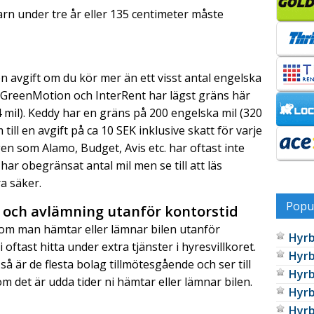
arn under tre år eller 135 centimeter måste
 en avgift om du kör mer än ett visst antal engelska
tt GreenMotion och InterRent har lägst gräns här
4 mil). Keddy har en gräns på 200 engelska mil (320
till en avgift på ca 10 SEK inklusive skatt för varje
en som Alamo, Budget, Avis etc. har oftast inte
ar obegränsat antal mil men se till att läs
ra säker.
Popul
 och avlämning utanför kontorstid
 om man hämtar eller lämnar bilen utanför
Hyrb
 oftast hitta under extra tjänster i hyresvillkoret.
Hyrb
så är de flesta bolag tillmötesgående och ser till
Hyrb
m det är udda tider ni hämtar eller lämnar bilen.
Hyrb
Hyrb