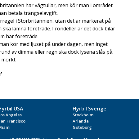
orbritannien har vägtullar, men kör man i området
an betala trängselavgift.
rregel i Storbritannien, utan det är markerat på
ska lämna företräde. I rondeller är det dock bilar
m har företräde.
man kör med ljuset på under dagen, men inget
grund av dimma eller regn ska dock lysena slås på.
 mörkt.
?
Hyrbil USA
Hyrbil Sverige
Los Angeles
Stockholm
San Francisco
Arlanda
Miami
Göteborg