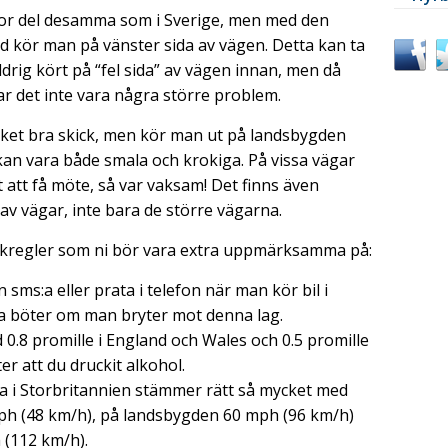
 stor del desamma som i Sverige, men med den
nd kör man på vänster sida av vägen. Detta kan ta
aldrig kört på “fel sida” av vägen innan, men då
ar det inte vara några större problem.
ket bra skick, men kör man ut på landsbygden
kan vara både smala och krokiga. På vissa vägar
 att få möte, så var vaksam! Det finns även
av vägar, inte bara de större vägarna.
afikregler som ni bör vara extra uppmärksamma på:
en sms:a eller prata i telefon när man kör bil i
ga böter om man bryter mot denna lag.
d 0.8 promille i England och Wales och 0.5 promille
ter att du druckit alkohol.
 i Storbritannien stämmer rätt så mycket med
 mph (48 km/h), på landsbygden 60 mph (96 km/h)
(112 km/h).