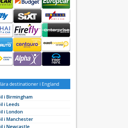
ära destinationer i England
il i Birmingham
il i Leeds
il i London
il i Manchester
il i Newcastle