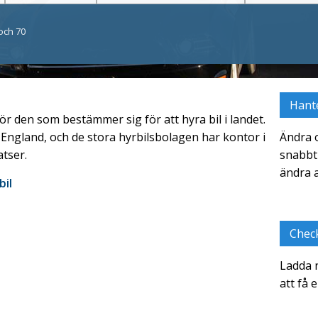
och 70
Hant
ör den som bestämmer sig för att hyra bil i landet.
il i England, och de stora hyrbilsbolagen har kontor i
Ändra 
atser.
snabbt 
ändra a
bil
Check
Ladda n
att få 