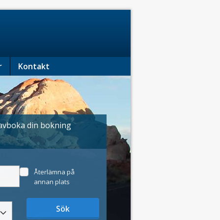
r
Kontakt
h avboka din bokning
Återlämna på
annan plats
Sök