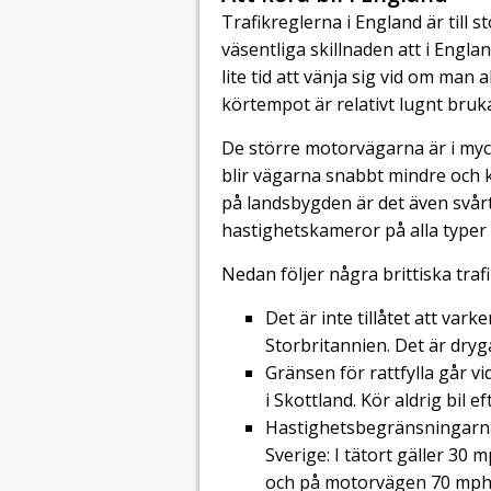
Trafikreglerna i England är till
väsentliga skillnaden att i Engla
lite tid att vänja sig vid om man 
körtempot är relativt lugnt bruk
De större motorvägarna är i myc
blir vägarna snabbt mindre och 
på landsbygden är det även svårt
hastighetskameror på alla typer 
Nedan följer några brittiska tr
Det är inte tillåtet att vark
Storbritannien. Det är dry
Gränsen för rattfylla går vi
i Skottland. Kör aldrig bil ef
Hastighetsbegränsningarna
Sverige: I tätort gäller 30
och på motorvägen 70 mph 