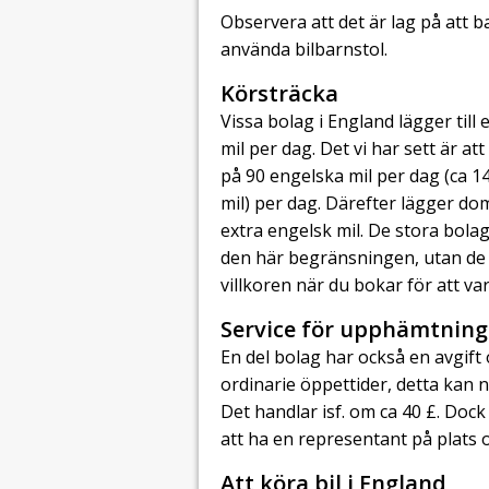
Observera att det är lag på att b
använda bilbarnstol.
Körsträcka
Vissa bolag i England lägger till
mil per dag. Det vi har sett är a
på 90 engelska mil per dag (ca 1
mil) per dag. Därefter lägger dom 
extra engelsk mil. De stora bolag
den här begränsningen, utan de h
villkoren när du bokar för att va
Service för upphämtning
En del bolag har också en avgift
ordinarie öppettider, detta kan ni
Det handlar isf. om ca 40 £. Dock 
att ha en representant på plats o
Att köra bil i England