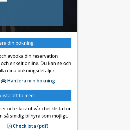
era din bokning
och avboka din reservation
och enkelt online. Du kan se och
lla dina bokningsdetaljer.
Hantera min bokning
lista att ta med
er och skriv ut vår checklista för
en så smidig bilhyra som möjligt.
Checklista (pdf)