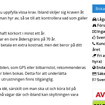
Boka
u uppfylla vissa krav. Ibland skiljer sig kraven åt
an hyr av, så se till att kontrollera vad som gäller
Låga
Förs
Inga
haft körkort i minst ett år.
Sven
r en övre åldersgräns på 70 år.
Kund
 betala en extra kostnad, men det beror på ditt
året
Fri 
hyra)
 bilen, som GPS eller bilbarnstol, rekommenderas
Enda
är bilen bokas. Detta för att underlätta
Säke
trustningen finns tillgänglig.
Sven
a idé, särskilt om man ska ut och köra bil på
å vägar där och ibland kan skyltningen vara