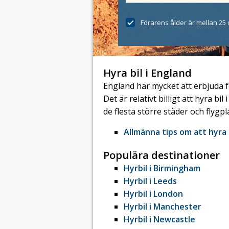
Förarens ålder är mellan 25 
Hyra bil i England
England har mycket att erbjuda f
Det är relativt billigt att hyra b
de flesta större städer och flygpl
Allmänna tips om att hyra 
Populära destinationer
Hyrbil i Birmingham
Hyrbil i Leeds
Hyrbil i London
Hyrbil i Manchester
Hyrbil i Newcastle