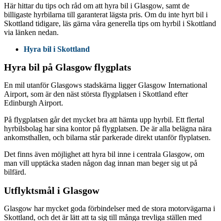
Här hittar du tips och råd om att hyra bil i Glasgow, samt de
billigaste hyrbilarna till garanterat lägsta pris. Om du inte hyrt bil i
Skottland tidigare, läs gärna våra generella tips om hyrbil i Skottland
via länken nedan.
Hyra bil i Skottland
Hyra bil på Glasgow flygplats
En mil utanför Glasgows stadskärna ligger Glasgow International
Airport, som är den näst största flygplatsen i Skottland efter
Edinburgh Airport.
På flygplatsen går det mycket bra att hämta upp hyrbil. Ett flertal
hyrbilsbolag har sina kontor på flygplatsen. De är alla belägna nära
ankomsthallen, och bilarna står parkerade direkt utanför flyplatsen.
Det finns även möjlighet att hyra bil inne i centrala Glasgow, om
man vill upptäcka staden någon dag innan man beger sig ut på
bilfärd.
Utflyktsmål i Glasgow
Glasgow har mycket goda förbindelser med de stora motorvägarna i
Skottland, och det är lätt att ta sig till många trevliga ställen med