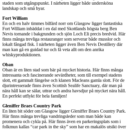
staden som utgångspunkt. I närheten ligger både undersköna
landskap och små byar.
Fort William
En och en halv timmes bilfärd norr om Glasgow ligger fantastiska
Fort William inbäddat i en dal med Skottlands högsta berg Ben
Nevis tornande i bakgrunden och sjön Loch Eli precis bredvid. Här
finns många trevliga restauranger som serverar både musslor och
lokalt fångad fisk. I närheten ligger även Ben Nevis Destillery där
man kan gå en guidad tur och få veta allt om den anrika
whiskyproduktionen.
Oban
Oban är en liten stad som bär på mycket historia. Här finns många
intressanta och fascinerande sevärdheter, som till exempel stadens
slott, ett gammalt fängelse och klanen Macleans gamla slott. För de
djurintresserade finns även Scottish Sealife Sanctuary, där man på
nära håll kan se sälar, uttrar och andra havsdjur på mycket nära håll.
En perfekt utflykt för hela familjen!
Gleniffer Braes Country Park
En liten bit söder om Glasgow ligger Gleniffer Braes Country Park.
Här finns många trevliga vandringsleder som man både kan
promenera och cykla på. Här finns även en parkeringsplats som i
folkmun kallas “car park in the sky” som har en makalös utsikt över