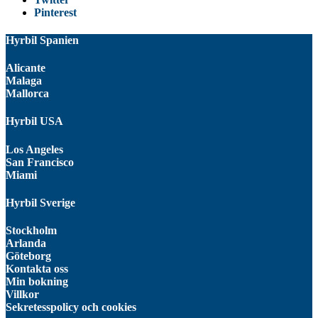
Pinterest
Hyrbil Spanien
Alicante
Malaga
Mallorca
Hyrbil USA
Los Angeles
San Francisco
Miami
Hyrbil Sverige
Stockholm
Arlanda
Göteborg
Kontakta oss
Min bokning
Villkor
Sekretesspolicy och cookies