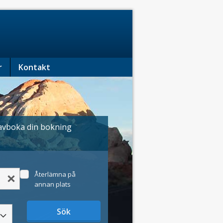
r
Kontakt
h avboka din bokning
Återlämna på
annan plats
Sök