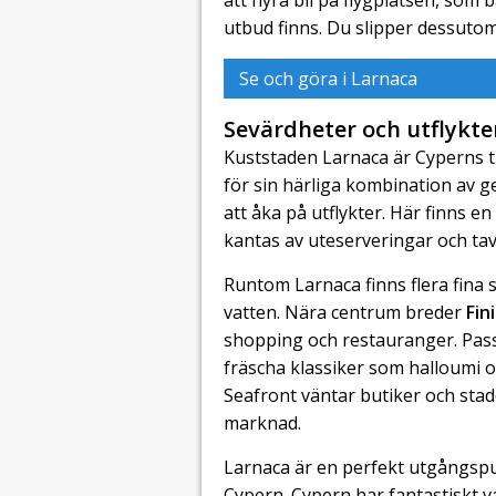
utbud finns. Du slipper dessuto
Se och göra i Larnaca
Sevärdheter och utflykte
Kuststaden Larnaca är Cyperns tr
för sin härliga kombination av g
att åka på utflykter. Här finns 
kantas av uteserveringar och ta
Runtom Larnaca finns flera fina
vatten. Nära centrum breder
Fin
shopping och restauranger. Pass
fräscha klassiker som halloumi o
Seafront väntar butiker och stad
marknad.
Larnaca är en perfekt utgångspun
Cypern. Cypern har fantastiskt v