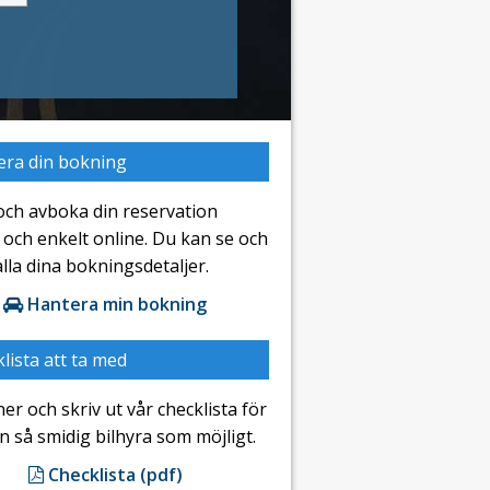
era din bokning
och avboka din reservation
och enkelt online. Du kan se och
lla dina bokningsdetaljer.
Hantera min bokning
lista att ta med
er och skriv ut vår checklista för
en så smidig bilhyra som möjligt.
Checklista (pdf)