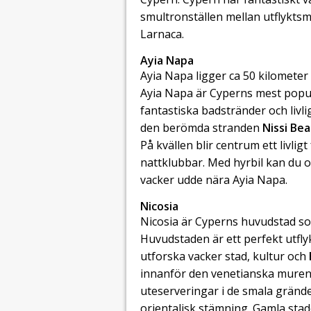
smultronställen mellan utflyktsm
Larnaca.
Ayia Napa
Ayia Napa ligger ca 50 kilometer
Ayia Napa är Cyperns mest populä
fantastiska badstränder och livli
den berömda stranden
Nissi Be
På kvällen blir centrum ett livli
nattklubbar. Med hyrbil kan du oc
vacker udde nära Ayia Napa.
Nicosia
Nicosia är Cyperns huvudstad som
Huvudstaden är ett perfekt utfly
utforska vacker stad, kultur och
innanför den venetianska muren.
uteserveringar i de smala gränd
orientalisk stämning. Gamla stade