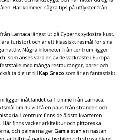
ålen. Här kommer några tips på utflykter från
 från Larnaca längst ut på Cyperns sydöstra kust.
ra turistort och är ett klassiskt resmål för sina
ga nattliv. Några kilometer från centrum ligger
ach
, som anses vara en av de vackraste i Europa.
gt festställe med många restauranger, barer och
kså ta dig ut till
Kap Greco
som är en fantastiskt
 ligger inåt landet ca 1 timme från Larnaca.
ktsmål om du vill få en paus från stranden och
historia
. I centrum finns de äldsta kvarteren
 Här finns vacker arkitektur och pittoreska
erna, och palmerna ger
Gamla stan
en nästan
n är bilfri så parkera hyrbilen och strosa bland