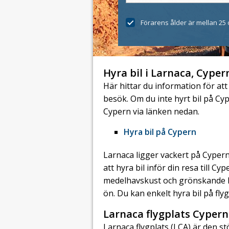
Förarens ålder är mellan 25 
Hyra bil i Larnaca, Cyper
Här hittar du information för att r
besök. Om du inte hyrt bil på Cyp
Cypern via länken nedan.
Hyra bil på Cypern
Larnaca ligger vackert på Cyper
att hyra bil inför din resa till Cy
medelhavskust och grönskande la
ön. Du kan enkelt hyra bil på flyg
Larnaca flygplats Cypern
Larnaca flygplats (LCA) är den st