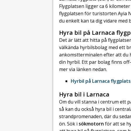
Flygplatsen ligger ca 6 kilomete
flygplatsen för turistorten Ayia
du enkelt kan ta dig vidare med bi
Hyra bil på Larnaca flygp
Det är lätt att hitta på flygplats
välkända hyrbilsbolag med ett bra
ankomstterminalen efter att du h
din hyrbil. Ett par bolag finns of
mer via länken nedan.
Hyrbil på Larnaca flygplats
Hyra bil i Larnaca
Om du vill stanna i centrum ett p
så kan du också hyra bil i centra
strandpromenaden, där du sedan 
ön. Sök i
sökmotorn
för att se h
att hyra bil på flygplatsen, som 