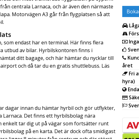
r från centrala Larnaca, och är även den närmaste
Boka
 Napa. Motorvägen A3 går från flygplatsen så att
l.
Låga
Förs
lats
Inga
en, som endast har en terminal. Här finns flera
Sven
 utbud av bilar. Hyrbilskontoren finns i
Kund
ämtat ditt bagage, och här hämtar du nycklar till
året
f-airport och då tar du en gratis shuttlebuss. Läs
Fri 
hyra)
Enda
Säke
Sven
ar dagar innan du hämtar hyrbil och gör utflykter,
la Larnaca. Det finns ett hyrbilsbolag nära
enkelt tar dig ut på vägar som fortsätter runt
yrbilsbolag på en karta. Det är dock ofta smidigast
bara ligger 8 minuter från centrum och där störst