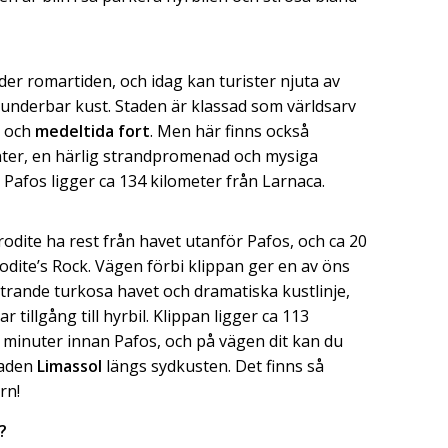
er romartiden, och idag kan turister njuta av
 underbar kust. Staden är klassad som världsarv
r och
medeltida fort
. Men här finns också
ter, en härlig strandpromenad och mysiga
. Pafos ligger ca 134 kilometer från Larnaca.
odite ha rest från havet utanför Pafos, och ca 20
dite’s Rock. Vägen förbi klippan ger en av öns
ittrande turkosa havet och dramatiska kustlinje,
 tillgång till hyrbil. Klippan ligger ca 113
 minuter innan Pafos, och på vägen dit kan du
taden
Limassol
längs sydkusten. Det finns så
rn!
?