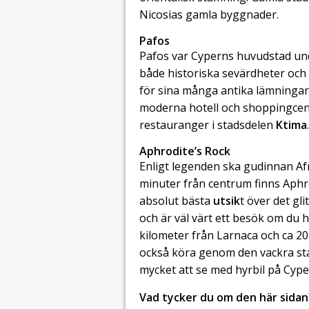
Nicosias gamla byggnader.
Pafos
Pafos var Cyperns huvudstad und
både historiska sevärdheter och
för sina många antika lämninga
moderna hotell och shoppingcen
restauranger i stadsdelen
Ktima
Aphrodite’s Rock
Enligt legenden ska gudinnan Afr
minuter från centrum finns Aphro
absolut bästa
utsik
t över det gl
och är väl värt ett besök om du har
kilometer från Larnaca och ca 20
också köra genom den vackra s
mycket att se med hyrbil på Cype
Vad tycker du om den här sidan