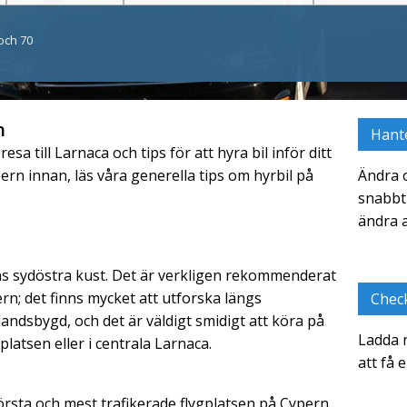
och 70
n
Hant
esa till Larnaca och tips för att hyra bil inför ditt
ern innan, läs våra generella tips om hyrbil på
Ändra 
snabbt 
ändra a
ns sydöstra kust. Det är verkligen rekommenderat
pern; det finns mycket att utforska längs
Check
ndsbygd, och det är väldigt smidigt att köra på
Ladda n
platsen eller i centrala Larnaca.
att få 
örsta och mest trafikerade flygplatsen på Cypern.