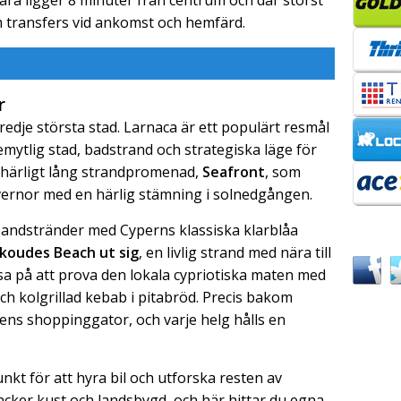
m transfers vid ankomst och hemfärd.
r
edje största stad. Larnaca är ett populärt resmål
emytlig stad, badstrand och strategiska läge för
en härligt lång strandpromenad,
Seafront
, som
vernor med en härlig stämning i solnedgången.
 sandstränder med Cyperns klassiska klarblåa
ikoudes Beach ut sig
, en livlig strand med nära till
a på att prova den lokala cypriotiska maten med
ch kolgrillad kebab i pitabröd. Precis bakom
ens shoppinggator, och varje helg hålls en
kt för att hyra bil och utforska resten av
acker kust och landsbygd, och här hittar du egna