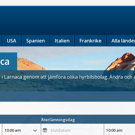
USA
Spanien
Italien
Frankrike
Alla lände
aca
ar i Larnaca genom att jämföra olika hyrbilsbolag. Ändra oc
Återlämningsdag