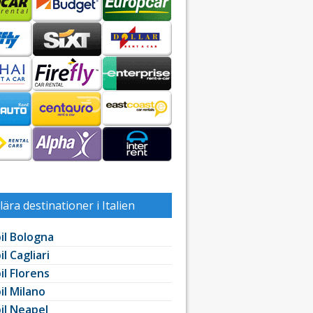
ära destinationer i Italien
il Bologna
l Cagliari
il Florens
il Milano
il Neapel