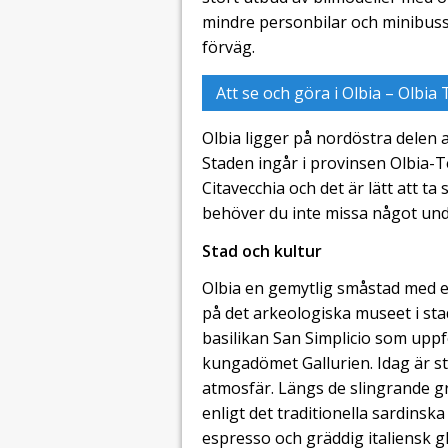
mindre personbilar och minibuss. 
förväg.
Att se och göra i Olbia – Olbia
Olbia ligger på nordöstra delen 
Staden ingår i provinsen Olbia-T
Citavecchia och det är lätt att ta 
behöver du inte missa något und
Stad och kultur
Olbia en gemytlig småstad med en
på det arkeologiska museet i sta
basilikan San Simplicio som uppf
kungadömet Gallurien. Idag är 
atmosfär. Längs de slingrande g
enligt det traditionella sardins
espresso och gräddig italiensk gla