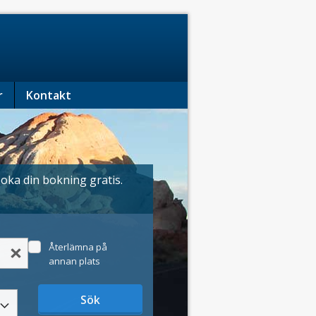
r
Kontakt
boka din bokning gratis.
Återlämna på
annan plats
Sök