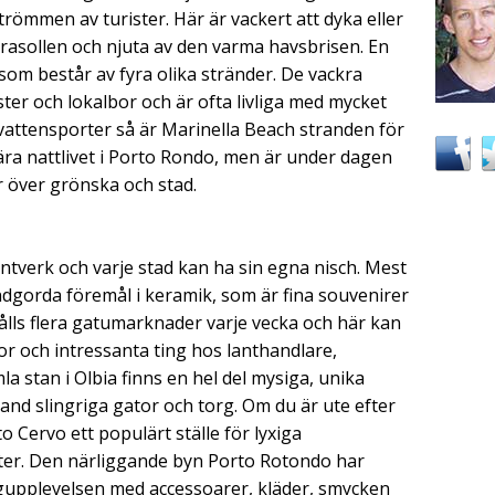
strömmen av turister. Här är vackert att dyka eller
parasollen och njuta av den varma havsbrisen. En
om består av fyra olika stränder. De vackra
ter och lokalbor och är ofta livliga med mycket
a vattensporter så är Marinella Beach stranden för
ära nattlivet i Porto Rondo, men är under dagen
r över grönska och stad.
antverk och varje stad kan ha sin egna nisch. Mest
dgorda föremål i keramik, som är fina souvenirer
hålls flera gatumarknader varje vecka och här kan
r och intressanta ting hos lanthandlare,
la stan i Olbia finns en hel del mysiga, unika
land slingriga gator och torg. Om du är ute efter
 Cervo ett populärt ställe för lyxiga
er. Den närliggande byn Porto Rotondo har
gupplevelsen med accessoarer, kläder, smycken