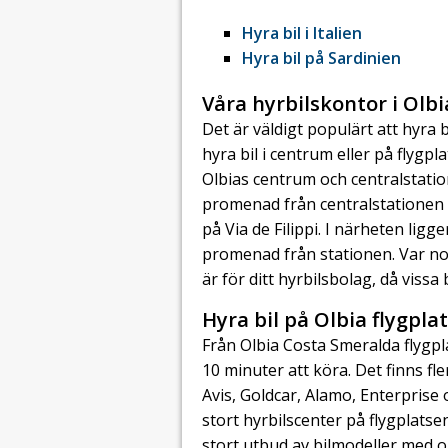
Hyra bil i Italien
Hyra bil på Sardinien
Våra hyrbilskontor i Olbi
Det är väldigt populärt att hyra 
hyra bil i centrum eller på flygpla
Olbias centrum och centralstatio
promenad från centralstationen 
på Via de Filippi. I närheten lig
promenad från stationen. Var no
är för ditt hyrbilsbolag, då vissa
Hyra bil på Olbia flygpla
Från Olbia Costa Smeralda flygplat
10 minuter att köra. Det finns fl
Avis, Goldcar, Alamo, Enterprise o
stort hyrbilscenter på flygplatse
stort utbud av bilmodeller med ol