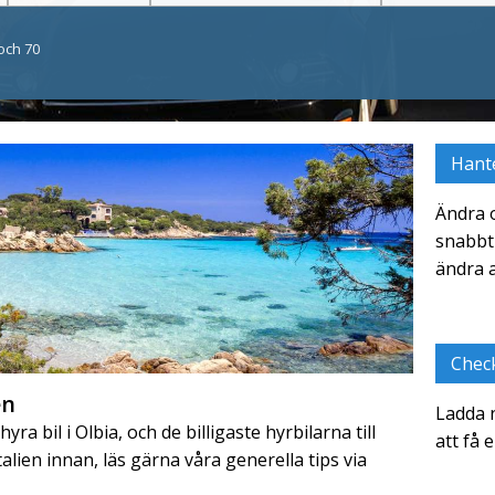
och 70
Hant
Ändra 
snabbt 
ändra a
Check
en
Ladda n
yra bil i Olbia, och de billigaste hyrbilarna till
att få 
Italien innan, läs gärna våra generella tips via