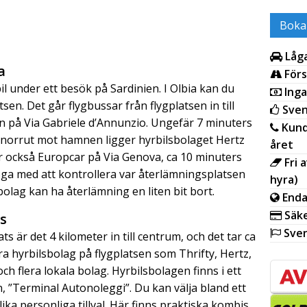
Boka
Låga
a
Förs
bil under ett besök på Sardinien. I Olbia kan du
Inga
tsen. Det går flygbussar från flygplatsen in till
Sven
n på Via Gabriele d’Annunzio. Ungefär 7 minuters
Kund
norrut mot hamnen ligger hyrbilsbolaget Hertz
året
ger också Europcar på Via Genova, ca 10 minuters
Fri 
ga med att kontrollera var återlämningsplatsen
hyra)
 bolag kan ha återlämning en liten bit bort.
Enda
Säke
ts
Sven
s är det 4 kilometer in till centrum, och det tar ca
era hyrbilsbolag på flygplatsen som Thrifty, Hertz,
ch flera lokala bolag. Hyrbilsbolagen finns i ett
n, ”Terminal Autonoleggi”. Du kan välja bland ett
ika personliga tillval. Här finns praktiska kombis,