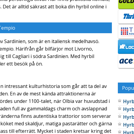
Det är alltid säkrast att boka din hyrbil online i
 Tempio
av Sardinien, som är en italiensk medelhavsö.
empio. Härifrån går bilfärjor mot Livorno,
sig till Cagliari i södra Sardinien. Med hyrbil
er ett besök på ön.
 intressant kulturhistoria som går att ta del av
Popul
den. En av de mest kända attraktionerna är
ördes under 1100-talet, när Olbia var huvudstad i
Hyrb
staden full av gammaldags charm och avslappnad
Hyrbi
ränderna finns autentiska trattorior som serverar
Hyrb
ka köket med skaldjur, matiga pastarätter och gärna
Hyrb
ss till efterrätt. Mycket i staden kretsar kring det
Hyrb