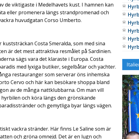
v de viktigaste i Medelhavets kust. I hamnen kan
Hyrb
 äta eller promenera längs strandpromenad och
Hyrb
n vackra huvudgatan Corso Umberto.
Hyrb
Hyrb
Hyrb
r kuststräckan Costa Smeralda, som med sina
Hyrb
ten är det mest attraktiva resmålet på Sardinien.
derna sägs vara det klaraste i Europa. Costa
Itali
paradis med lyxiga butiker, segelbåtar och yachter.
d många restauranger som serverar öns inhemska
Porto Cervo och här kan besökare shoppa bland
någon av de många nattklubbarna. Om man vill
ta hyrbilen och köra längs den grönskande
aradisstränder och gemytliga byar längs vägen.
tiskt vackra stränder. Här finns Le Saline som är
 vatten och gröna omnejd. Det är en lugn och