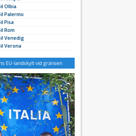
il Olbia
il Palermo
il Pisa
il Rom
il Venedig
il Verona
ens EU-landskylt vid gränsen