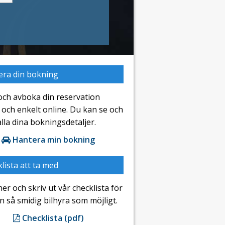
era din bokning
och avboka din reservation
och enkelt online. Du kan se och
lla dina bokningsdetaljer.
Hantera min bokning
lista att ta med
er och skriv ut vår checklista för
en så smidig bilhyra som möjligt.
Checklista (pdf)