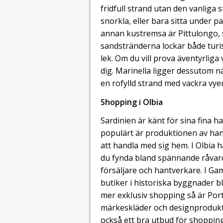
fridfull strand utan den vanliga 
snorkla, eller bara sitta under 
annan kustremsa är Pittulongo, s
sandstränderna lockar både turis
lek. Om du vill prova äventyrlig
dig. Marinella ligger dessutom n
en rofylld strand med vackra vye
Shopping i Olbia
Sardinien är känt för sina fina h
populärt är produktionen av han
att handla med sig hem. I Olbia 
du fynda bland spännande råvaro
försäljare och hantverkare. I Gam
butiker i historiska byggnader b
mer exklusiv shopping så är Porto
märkeskläder och designprodukt
också ett bra utbud för shoppin