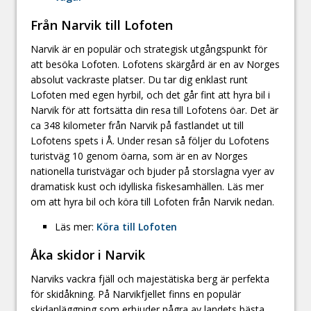
Från Narvik till Lofoten
Narvik är en populär och strategisk utgångspunkt för
att besöka Lofoten. Lofotens skärgård är en av Norges
absolut vackraste platser. Du tar dig enklast runt
Lofoten med egen hyrbil, och det går fint att hyra bil i
Narvik för att fortsätta din resa till Lofotens öar. Det är
ca 348 kilometer från Narvik på fastlandet ut till
Lofotens spets i Å. Under resan så följer du Lofotens
turistväg 10 genom öarna, som är en av Norges
nationella turistvägar och bjuder på storslagna vyer av
dramatisk kust och idylliska fiskesamhällen. Läs mer
om att hyra bil och köra till Lofoten från Narvik nedan.
Läs mer:
Köra till Lofoten
Åka skidor i Narvik
Narviks vackra fjäll och majestätiska berg är perfekta
för skidåkning. På Narvikfjellet finns en populär
skidanläggning som erbjuder några av landets bästa