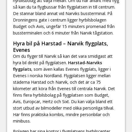
hyrbilsbolag att välja mellan. Om du har anlänt med flyg
så kan du ta flygbussar från flygplatsen in till centrum.
De stannar bland annat vid Narviks bussterminal. På
Dronningens gate i centrum ligger hyrbilsbolagen
Budget och Avis, ungefär 15 minuters promenad från
bussterminalen och 6 minuter från Narvik tågstation.
Hyra bil på Harstad – Narvik flygplats,
Evenes
Om du flyger till Narvik så kan det vara smidigast att
hyra bil direkt på flygplatsen.
Harstad-Narviks
flygplats
, som även kallas Evenes flygplats, ligger i
Evenes i norska Nordland. Flygplatsen ligger mellan
städerna Harstad och Narvik, och det är ca 75
kilometer att köra från Evenes till centrala Narvik. Det
finns flera hyrbilsbolag på flygplatsen som Budget,
Avis, Europcar, Hertz och Sixt. Du kan välja bland ett
stort utbud av bilmodeller med olika personliga tillval.
Här finns praktiska kombis, mindre personbilar och
minibuss.
Bolagen har sina kontor i flygplatsens hyrbilscenter