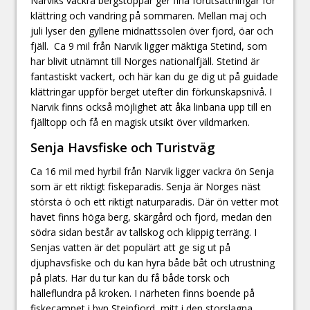
Narviks vackra bergstoppar ger fina förutsättningar för
klättring och vandring på sommaren. Mellan maj och
juli lyser den gyllene midnattssolen över fjord, öar och
fjäll. Ca 9 mil från Narvik ligger mäktiga Stetind, som
har blivit utnämnt till Norges nationalfjäll. Stetind är
fantastiskt vackert, och här kan du ge dig ut på guidade
klättringar uppför berget utefter din förkunskapsnivå. I
Narvik finns också möjlighet att åka linbana upp till en
fjälltopp och få en magisk utsikt över vildmarken.
Senja Havsfiske och Turistväg
Ca 16 mil med hyrbil från Narvik ligger vackra ön Senja
som är ett riktigt fiskeparadis. Senja är Norges näst
största ö och ett riktigt naturparadis. Där ön vetter mot
havet finns höga berg, skärgård och fjord, medan den
södra sidan består av tallskog och klippig terräng. I
Senjas vatten är det populärt att ge sig ut på
djuphavsfiske och du kan hyra både båt och utrustning
på plats. Har du tur kan du få både torsk och
hälleflundra på kroken. I närheten finns boende på
fiskecampet i byn Steinfjord, mitt i den storslagna