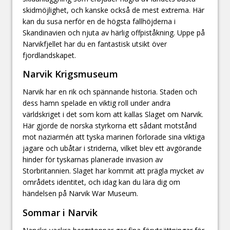
skidmöjlighet, och kanske också de mest extrema. Här
kan du susa nerför en de högsta fallhöjderna i
Skandinavien och njuta av härlig offpiståkning. Uppe på
Narvikfjellet har du en fantastisk utsikt över
fjordlandskapet.
Narvik Krigsmuseum
Narvik har en rik och spännande historia. Staden och
dess hamn spelade en viktig roll under andra
världskriget i det som kom att kallas Slaget om Narvik.
Här gjorde de norska styrkorna ett sådant motstånd
mot naziarmén att tyska marinen förlorade sina viktiga
jagare och ubåtar i striderna, vilket blev ett avgörande
hinder för tyskarnas planerade invasion av
Storbritannien. Slaget har kommit att prägla mycket av
områdets identitet, och idag kan du lära dig om
händelsen på Narvik War Museum.
Sommar i Narvik