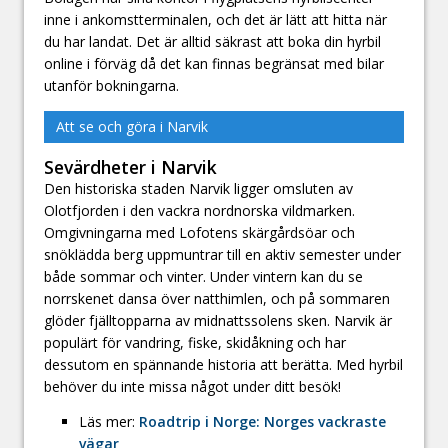
inne i ankomstterminalen, och det är lätt att hitta när
du har landat. Det är alltid säkrast att boka din hyrbil
online i förväg då det kan finnas begränsat med bilar
utanför bokningarna.
Att se och göra i Narvik
Sevärdheter i Narvik
Den historiska staden Narvik ligger omsluten av
Olotfjorden i den vackra nordnorska vildmarken.
Omgivningarna med Lofotens skärgårdsöar och
snöklädda berg uppmuntrar till en aktiv semester under
både sommar och vinter. Under vintern kan du se
norrskenet dansa över natthimlen, och på sommaren
glöder fjälltopparna av midnattssolens sken. Narvik är
populärt för vandring, fiske, skidåkning och har
dessutom en spännande historia att berätta. Med hyrbil
behöver du inte missa något under ditt besök!
Läs mer:
Roadtrip i Norge: Norges vackraste
vägar