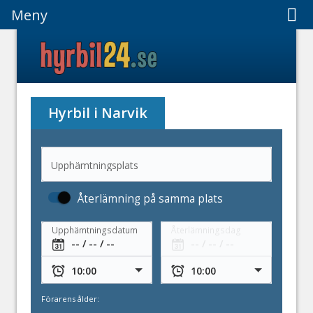
Meny
Meny
Hyrbil i Narvik
Upphämtningsplats
Återlämning på samma plats
Upphämtningsdatum
Återlämningsdag
Förarens ålder: