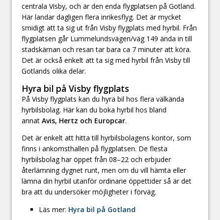
centrala Visby, och är den enda flygplatsen på Gotland.
Här landar dagligen flera inrikesflyg. Det är mycket
smidigt att ta sig ut från Visby flygplats med hyrbil. Från
flygplatsen går Lummelundsvägen/väg 149 ända in till
stadskärnan och resan tar bara ca 7 minuter att köra.
Det är också enkelt att ta sig med hyrbil från Visby till
Gotlands olika delar.
Hyra bil på Visby flygplats
På Visby flygplats kan du hyra bil hos flera välkända
hyrbilsbolag. Här kan du boka hyrbil hos bland
annat
Avis, Hertz och Europcar
.
Det är enkelt att hitta till hyrbilsbolagens kontor, som
finns i ankomsthallen på flygplatsen. De flesta
hyrbilsbolag har öppet från 08–22 och erbjuder
återlämning dygnet runt, men om du vill hämta eller
lämna din hyrbil utanför ordinarie öppettider så är det
bra att du undersöker möjligheter i förväg.
Läs mer:
Hyra bil på Gotland