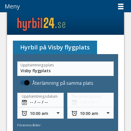
Meny
Meny
Hyrbil på Visby flygplats
Upphämtningsplats
Återlämning på samma plats
Upphämtningsdatum
Återlämningsdag
Förarens ålder: