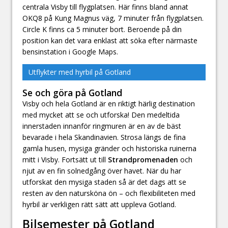
centrala Visby till flygplatsen. Här finns bland annat
OKQ8 på Kung Magnus väg, 7 minuter från flygplatsen.
Circle K finns ca 5 minuter bort. Beroende på din
position kan det vara enklast att söka efter närmaste
bensinstation i Google Maps.
Utflykter med hyrbil på Gotland
Se och göra på Gotland
Visby och hela Gotland är en riktigt härlig destination
med mycket att se och utforska! Den medeltida
innerstaden innanför ringmuren är en av de bäst
bevarade i hela Skandinavien. Strosa längs de fina
gamla husen, mysiga gränder och historiska ruinerna
mitt i Visby. Fortsätt ut till
Strandpromenaden
och
njut av en fin solnedgång över havet. När du har
utforskat den mysiga staden så är det dags att se
resten av den natursköna ön – och flexibiliteten med
hyrbil är verkligen rätt sätt att uppleva Gotland.
Bilsemester på Gotland