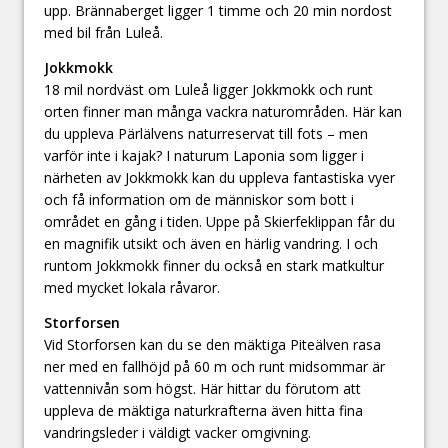
upp. Brännaberget ligger 1 timme och 20 min nordost
med bil från Luleå.
Jokkmokk
18 mil nordväst om Luleå ligger Jokkmokk och runt
orten finner man många vackra naturområden. Här kan
du uppleva Pärlälvens naturreservat till fots – men
varför inte i kajak? I naturum Laponia som ligger i
närheten av Jokkmokk kan du uppleva fantastiska vyer
och få information om de människor som bott i
området en gång i tiden. Uppe på Skierfeklippan får du
en magnifik utsikt och även en härlig vandring. I och
runtom Jokkmokk finner du också en stark matkultur
med mycket lokala råvaror.
Storforsen
Vid Storforsen kan du se den mäktiga Piteälven rasa
ner med en fallhöjd på 60 m och runt midsommar är
vattennivån som högst. Här hittar du förutom att
uppleva de mäktiga naturkrafterna även hitta fina
vandringsleder i väldigt vacker omgivning.