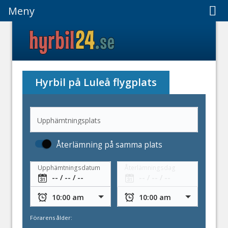
Meny
Meny
Hyrbil på Luleå flygplats
Upphämtningsplats
Återlämning på samma plats
Upphämtningsdatum
Återlämningsdag
Förarens ålder: