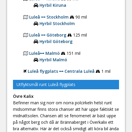
Hyrbil Kiruna
Luleå
Stockholm
90 mil
Hyrbil Stockholm
Luleå
Göteborg
125 mil
Hyrbil Göteborg
Luleå
Malmö
151 mil
Hyrbil Malmö
Luleå flygplats
Centrala Luleå
1 mil
Utflyktsmål runt Luleå flygplats
Övre Kalix
Befinner man sig norr om norra polcirkeln helst runt
midsommar finns stora chanser att här uppe faktiskt se
midnattsolen. Chansen att se fenomenet är bäst uppe
på något berg och då är Brännaberget i Överkalix ett
bra alternativ. Här är det också smidigt att köra bil ända