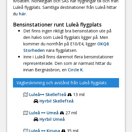
Kroatien. Norwegian och SAS har flygningar till och från
Luleå flygplats. Samtliga destinationer från Luleå hittar
du
här
.
Bensinstationer runt Luleå flygplats
Det finns ingen riktigt bra bensinstation ute på
den halvö som Luleå flygplats ligger på. Men
kommer du norrifrån på E10/E4, ligger
OKQ8
Storheden
nära flygplatsen.
Inne i Luleå finns däremot flera bensinstationer
representerade. Den som är närmast hittar du
innan Bergnäsbron, en
Circle K
.
Vägbeskrivning och avstånd från Luleå flygplats
Luleå
Skellefteå
13 mil
Hyrbil Skellefteå
Luleå
Umeå
27 mil
Hyrbil Umeå
Luleå
Kiruna
35 mil